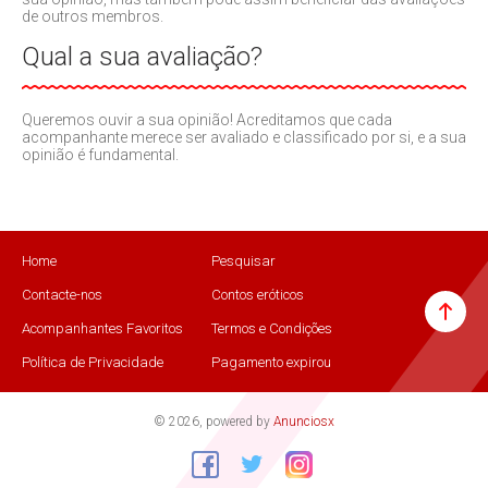
de outros membros.
Qual a sua avaliação?
Queremos ouvir a sua opinião! Acreditamos que cada
acompanhante merece ser avaliado e classificado por si, e a sua
opinião é fundamental.
Home
Pesquisar
Contacte-nos
Contos eróticos
Acompanhantes Favoritos
Termos e Condições
Política de Privacidade
Pagamento expirou
© 2026, powered by
Anunciosx