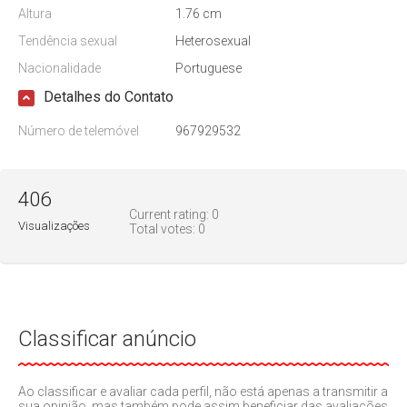
Altura
1.76 cm
Tendência sexual
Heterosexual
Nacionalidade
Portuguese
Detalhes do Contato
Número de telemóvel
967929532
406
Current rating:
0
Visualizações
Total votes:
0
Classificar anúncio
Ao classificar e avaliar cada perfil, não está apenas a transmitir a
sua opinião, mas também pode assim beneficiar das avaliações