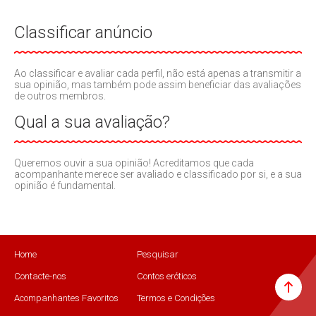
Classificar anúncio
Ao classificar e avaliar cada perfil, não está apenas a transmitir a
sua opinião, mas também pode assim beneficiar das avaliações
de outros membros.
Qual a sua avaliação?
Queremos ouvir a sua opinião! Acreditamos que cada
acompanhante merece ser avaliado e classificado por si, e a sua
opinião é fundamental.
Home
Pesquisar
Contacte-nos
Contos eróticos
Acompanhantes Favoritos
Termos e Condições