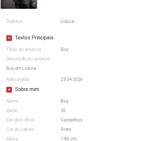
Distritos
Lisboa
Textos Principais
Título do anúncio
Boy
Descrição do anúncio
Boy em Lisboa
Adicionado
23.04.2026
Sobre mim
Nome
Boy
Idade
35
Cor dos olhos
Castanhos
Cor do cabelo
Preto
Altura
1.80 cm