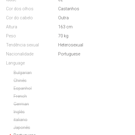
Cor dos olhos
Castanhos
Cor do cabelo
Outra
Altura
163 cm
Peso
70 kg
Tendência sexual
Heterosexual
Nacionalidade
Portuguese
Language
Bulgarian
Chinês
Espanhol
French
German
Inglês
italiano
Japonês