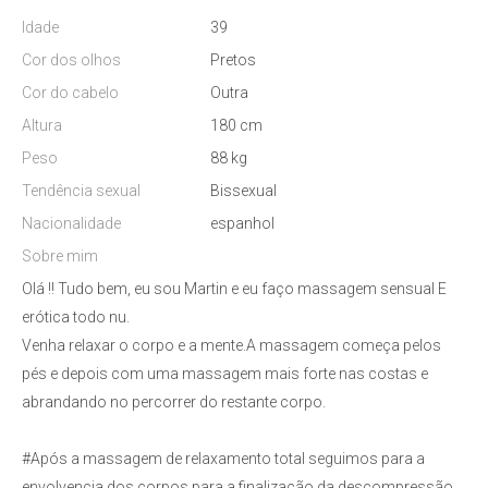
Idade
39
Cor dos olhos
Pretos
Cor do cabelo
Outra
Altura
180 cm
Peso
88 kg
Tendência sexual
Bissexual
Nacionalidade
espanhol
Sobre mim
Olá !! Tudo bem, eu sou Martin e eu faço massagem sensual E
erótica todo nu.
Venha relaxar o corpo e a mente.A massagem começa pelos
pés e depois com uma massagem mais forte nas costas e
abrandando no percorrer do restante corpo.
#Após a massagem de relaxamento total seguimos para a
envolvencia dos corpos para a finalização da descompressão