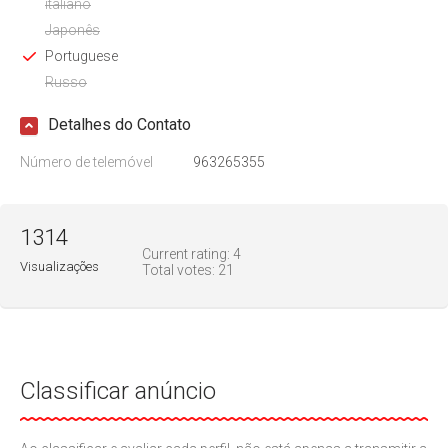
italiano
Japonês
Portuguese
Russo
Detalhes do Contato
Número de telemóvel
963265355
1314
Current rating:
4
Visualizações
Total votes:
21
Classificar anúncio