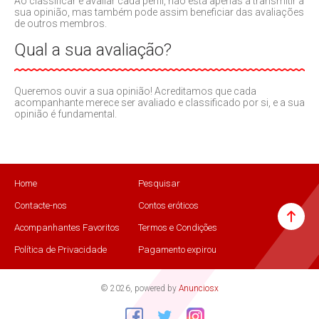
Ao classificar e avaliar cada perfil, não está apenas a transmitir a
sua opinião, mas também pode assim beneficiar das avaliações
de outros membros.
Qual a sua avaliação?
Queremos ouvir a sua opinião! Acreditamos que cada
acompanhante merece ser avaliado e classificado por si, e a sua
opinião é fundamental.
Home
Pesquisar
Contacte-nos
Contos eróticos
Acompanhantes Favoritos
Termos e Condições
Política de Privacidade
Pagamento expirou
© 2026, powered by
Anunciosx