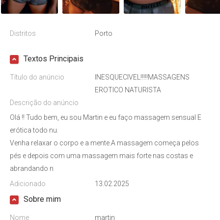
Distritos
Porto
Textos Principais
Título do anúncio
INESQUECIVEL!!!!!MASSAGENS
EROTICO NATURISTA
Descrição do anúncio
Olá !! Tudo bem, eu sou Martin e eu faço massagem sensual E
erótica todo nu.
Venha relaxar o corpo e a mente.A massagem começa pelos
pés e depois com uma massagem mais forte nas costas e
abrandando n
Adicionado
13.02.2025
Sobre mim
Nome
martin