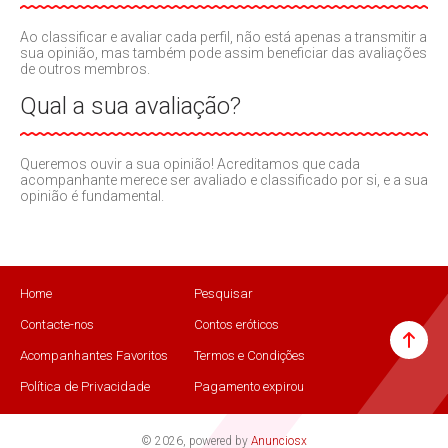
Ao classificar e avaliar cada perfil, não está apenas a transmitir a
sua opinião, mas também pode assim beneficiar das avaliações
de outros membros.
Qual a sua avaliação?
Queremos ouvir a sua opinião! Acreditamos que cada
acompanhante merece ser avaliado e classificado por si, e a sua
opinião é fundamental.
Home
Pesquisar
Contacte-nos
Contos eróticos
Acompanhantes Favoritos
Termos e Condições
Política de Privacidade
Pagamento expirou
© 2026, powered by
Anunciosx