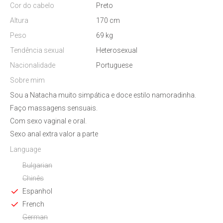
Cor do cabelo
Preto
Altura
170 cm
Peso
69 kg
Tendência sexual
Heterosexual
Nacionalidade
Portuguese
Sobre mim
Sou a Natacha muito simpática e doce estilo namoradinha.
Faço massagens sensuais.
Com sexo vaginal e oral.
Sexo anal extra valor a parte
Language
Bulgarian
Chinês
Espanhol
French
German