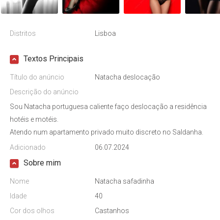
Distritos
Lisboa
Textos Principais
Título do anúncio
Natacha deslocação
Descrição do anúncio
Sou Natacha portuguesa caliente faço deslocação a residência
hotéis e motéis.
Atendo num apartamento privado muito discreto no Saldanha.
Adicionado
06.07.2024
Sobre mim
Nome
Natacha safadinha
Idade
40
Cor dos olhos
Castanhos