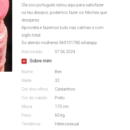
Ola sou português estou aqui para satisfazer
os teu desejos, podemos fazer os fetiches que
desejares.
Aproveita e fazemos tudo nas calmas e com
sigilo total.
So atendo mulheres 969101780 whatapp
Adicionado
07.06.2024
Sobre mim
Nome
Ben
Idade
32
Cor dos olhos
Castanhos
Cor do cabelo
Preto
Altura
170 cm
Peso
60 kg
Tendência
Heterosexual