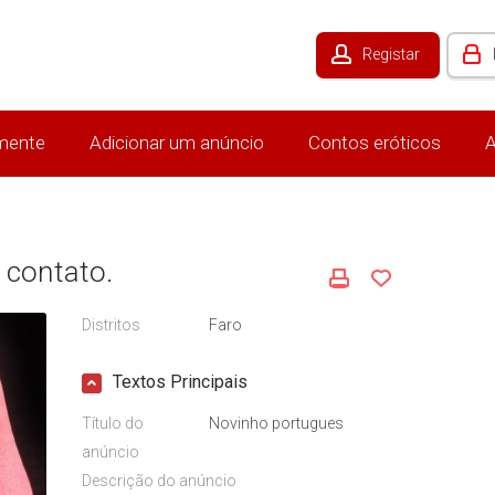
Registar
mente
Adicionar um anúncio
Contos eróticos
A
 contato.
Distritos
Faro
Textos Principais
Título do
Novinho portugues
anúncio
Descrição do anúncio