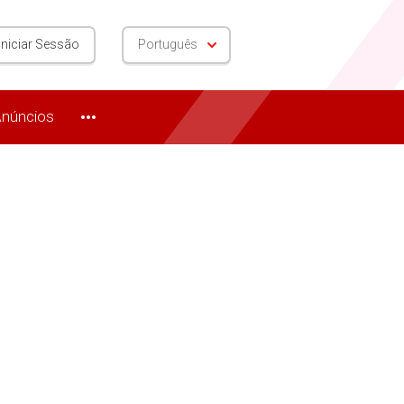
Iniciar Sessão
Português
núncios