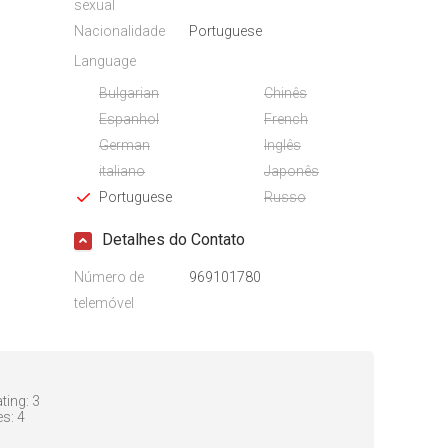
sexual
Nacionalidade
Portuguese
Language
Bulgarian
Chinês
Espanhol
French
German
Inglês
italiano
Japonês
Portuguese
Russo
Detalhes do Contato
Número de
969101780
telemóvel
ting:
3
es:
4