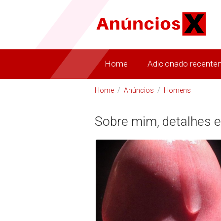
Home
Adicionado recente
Home
/
Anúncios
/
Homens
Sobre mim, detalhes e