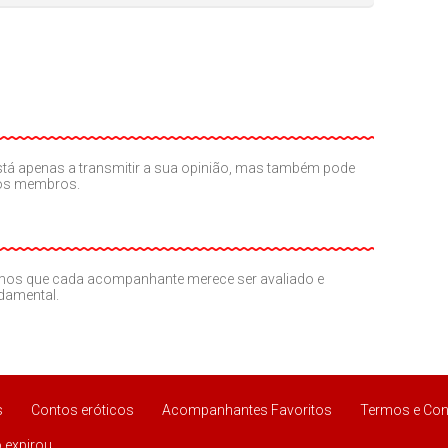
o está apenas a transmitir a sua opinião, mas também pode
ros membros.
amos que cada acompanhante merece ser avaliado e
ndamental.
s
Contos eróticos
Acompanhantes Favoritos
Termos e Con
 expirou