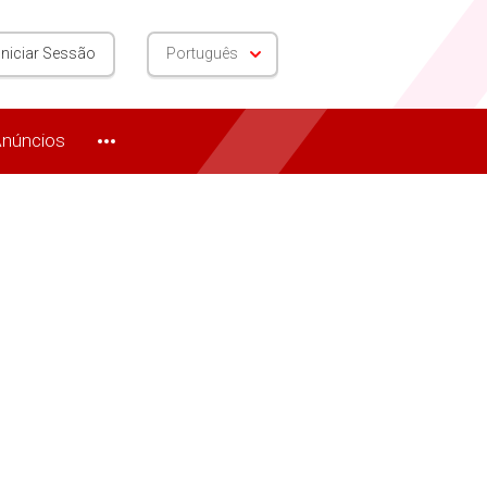
Iniciar Sessão
Português
núncios