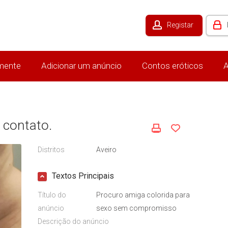
Registar
mente
Adicionar um anúncio
Contos eróticos
A
 contato.
Distritos
Aveiro
Textos Principais
Título do
Procuro amiga colorida para
anúncio
sexo sem compromisso
Descrição do anúncio