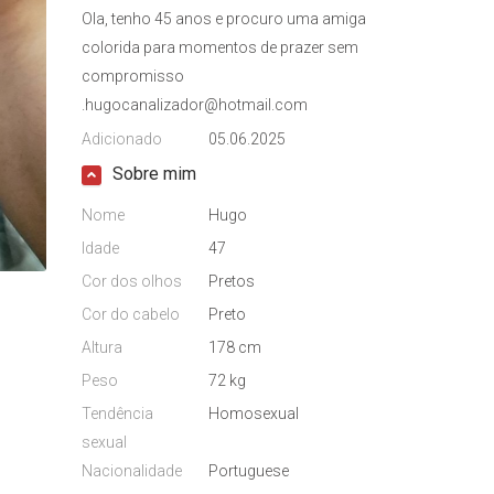
Ola, tenho 45 anos e procuro uma amiga
colorida para momentos de prazer sem
compromisso
.hugocanalizador@hotmail.com
Adicionado
05.06.2025
Sobre mim
Nome
Hugo
Idade
47
Cor dos olhos
Pretos
Cor do cabelo
Preto
Altura
178 cm
Peso
72 kg
Tendência
Homosexual
sexual
Nacionalidade
Portuguese