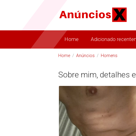
Home
Adicionado recente
Home
/
Anúncios
/
Homens
Sobre mim, detalhes e