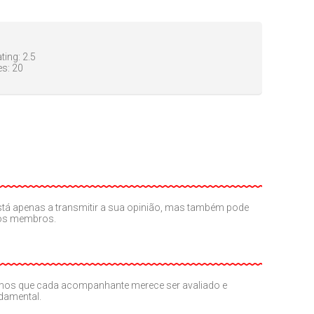
ting:
2.5
es:
20
o está apenas a transmitir a sua opinião, mas também pode
ros membros.
amos que cada acompanhante merece ser avaliado e
ndamental.