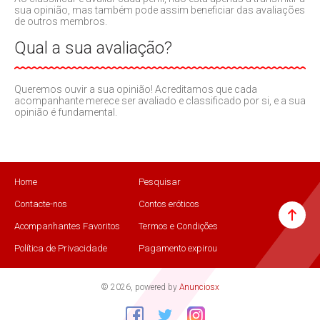
sua opinião, mas também pode assim beneficiar das avaliações
de outros membros.
Qual a sua avaliação?
Queremos ouvir a sua opinião! Acreditamos que cada
acompanhante merece ser avaliado e classificado por si, e a sua
opinião é fundamental.
Home
Pesquisar
Contacte-nos
Contos eróticos
Acompanhantes Favoritos
Termos e Condições
Política de Privacidade
Pagamento expirou
© 2026, powered by
Anunciosx