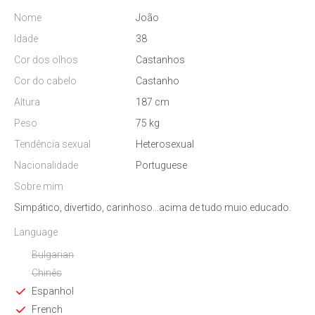
Nome
João
Idade
38
Cor dos olhos
Castanhos
Cor do cabelo
Castanho
Altura
187 cm
Peso
75 kg
Tendência sexual
Heterosexual
Nacionalidade
Portuguese
Sobre mim
Simpático, divertido, carinhoso...acima de tudo muio educado.
Language
Bulgarian
Chinês
Espanhol
French