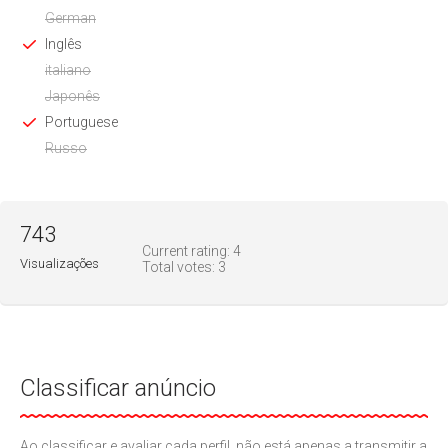
German
Inglês
italiano
Japonês
Portuguese
Russo
743
Current rating:
4
Visualizações
Total votes:
3
Classificar anúncio
Ao classificar e avaliar cada perfil, não está apenas a transmitir a