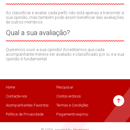
Ao classificar e avaliar cada perfil, não está apenas a transmitir a
sua opinião, mas também pode assim beneficiar das avaliações
de outros membros.
Qual a sua avaliação?
Queremos ouvir a sua opinião! Acreditamos que cada
acompanhante merece ser avaliado e classificado por si, e a sua
opinião é fundamental.
Home
Pesquisar
Contacte-nos
Contos eróticos
Acompanhantes Favoritos
Termos e Condições
Política de Privacidade
Pagamento expirou