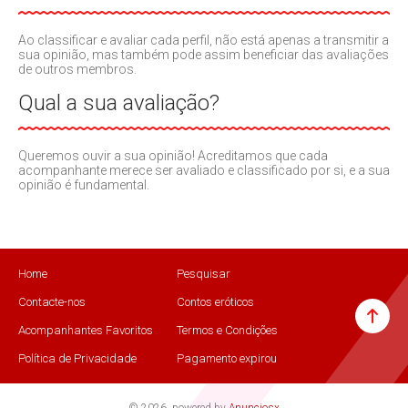
Ao classificar e avaliar cada perfil, não está apenas a transmitir a
sua opinião, mas também pode assim beneficiar das avaliações
de outros membros.
Qual a sua avaliação?
Queremos ouvir a sua opinião! Acreditamos que cada
acompanhante merece ser avaliado e classificado por si, e a sua
opinião é fundamental.
Home
Pesquisar
Contacte-nos
Contos eróticos
Acompanhantes Favoritos
Termos e Condições
Política de Privacidade
Pagamento expirou