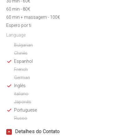
30 min - 60€
60 min - 80€
60 min + massagem - 100€
Espero por ti
Language
Bulgarian
Chinês
Espanhol
French
German
Inglês
italiano
Japonês
Portuguese
Russo
Detalhes do Contato