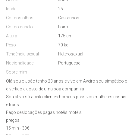
Idade
25
Cor dos olhos
Castanhos
Cor do cabelo
Loiro
Altura
175 cm
Peso
70 kg
Tendência sexual
Heterosexual
Nacionalidade
Portuguese
Sobre mim
Olá sou o João tenho 23 anos e vivo em Aveiro sou simpático e
divertido e gosto de uma boa companhia
Sou ativo só aceito clientes homens passivos mulheres casais
e trans
Faço deslocações pagas hotéis motéis
preços
15 min - 30€