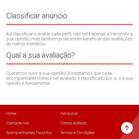
Classificar anúncio
Ao classificar e avaliar cada perfil, não está apenas a transmitir a
sua opinião, mas também pode assim beneficiar das avaliações
de outros membros.
Qual a sua avaliação?
Queremos ouvir a sua opinião! Acreditamos que cada
acompanhante merece ser avaliado e classificado por si, e a sua
opinião é fundamental.
Home
Pesquisar
Contacte-nos
Contos eróticos
Acompanhantes Favoritos
Termos e Condições