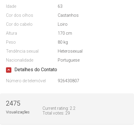
Idade
63
Cor dos olhos
Castanhos
Cor do cabelo
Loiro
Altura
170 cm
Peso
80 kg
Tendência sexual
Heterosexual
Nacionalidade
Portuguese
Detalhes do Contato
Número de telemóvel
926430807
2475
Current rating:
2.2
Visualizações
Total votes:
29