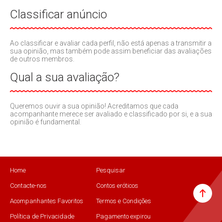
Classificar anúncio
Ao classificar e avaliar cada perfil, não está apenas a transmitir a
sua opinião, mas também pode assim beneficiar das avaliações
de outros membros.
Qual a sua avaliação?
Queremos ouvir a sua opinião! Acreditamos que cada
acompanhante merece ser avaliado e classificado por si, e a sua
opinião é fundamental.
Home
Pesquisar
Contacte-nos
Contos eróticos
Acompanhantes Favoritos
Termos e Condições
Política de Privacidade
Pagamento expirou