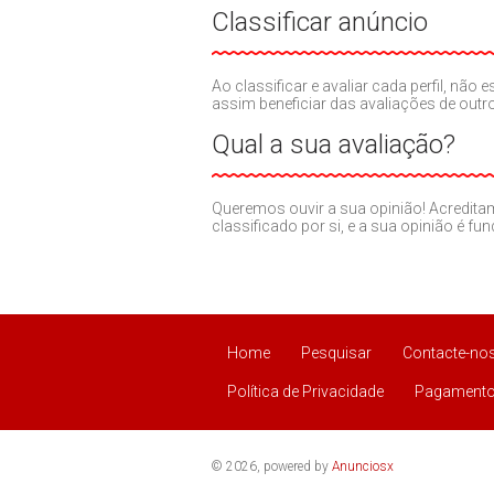
Classificar anúncio
Ao classificar e avaliar cada perfil, nã
assim beneficiar das avaliações de out
Qual a sua avaliação?
Queremos ouvir a sua opinião! Acredit
classificado por si, e a sua opinião é fu
Home
Pesquisar
Contacte-no
Política de Privacidade
Pagamento
© 2026, powered by
Anunciosx