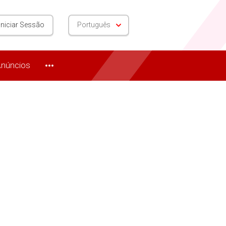
Iniciar Sessão
Português
núncios