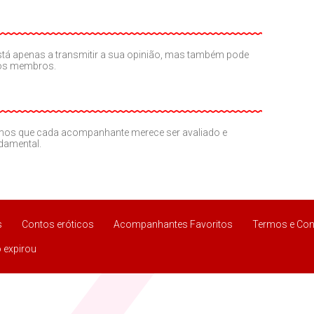
o está apenas a transmitir a sua opinião, mas também pode
ros membros.
amos que cada acompanhante merece ser avaliado e
ndamental.
s
Contos eróticos
Acompanhantes Favoritos
Termos e Con
 expirou