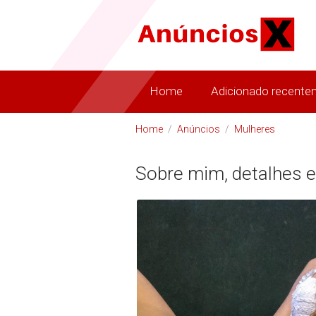
Home
Adicionado recente
Home
/
Anúncios
/
Mulheres
Sobre mim, detalhes e