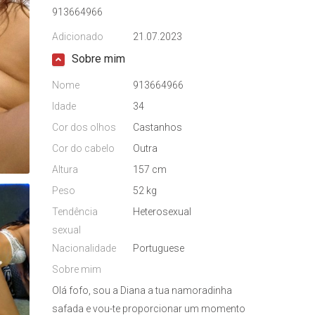
913664966
Adicionado
21.07.2023
Sobre mim
Nome
913664966
Idade
34
Cor dos olhos
Castanhos
Cor do cabelo
Outra
Altura
157 cm
Peso
52 kg
Tendência
Heterosexual
sexual
Nacionalidade
Portuguese
Sobre mim
Olá fofo, sou a Diana a tua namoradinha
safada e vou-te proporcionar um momento