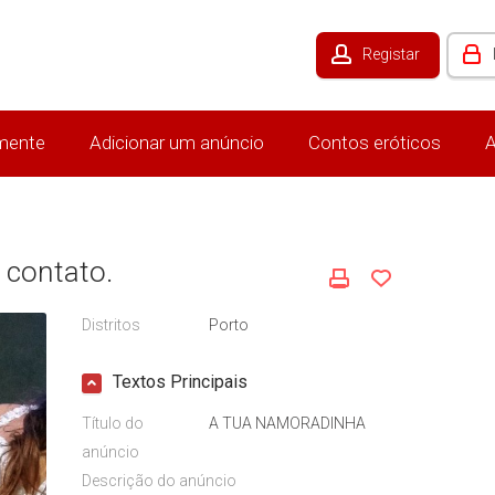
Registar
mente
Adicionar um anúncio
Contos eróticos
A
 contato.
Distritos
Porto
Textos Principais
Título do
A TUA NAMORADINHA
anúncio
Descrição do anúncio