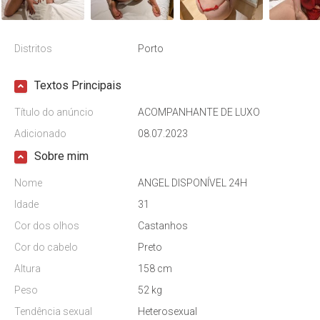
Distritos
Porto
Textos Principais
Título do anúncio
ACOMPANHANTE DE LUXO
Adicionado
08.07.2023
Sobre mim
Nome
ANGEL DISPONÍVEL 24H
Idade
31
Cor dos olhos
Castanhos
Cor do cabelo
Preto
Altura
158 cm
Peso
52 kg
Tendência sexual
Heterosexual