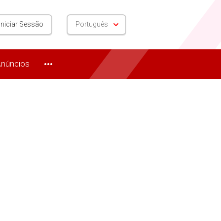
Iniciar Sessão
Português
núncios