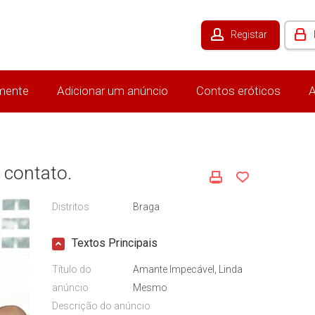
Registar
mente
Adicionar um anúncio
Contos eróticos
A
 contato.
Distritos
Braga
Textos Principais
Título do
Amante Impecável, Linda
anúncio
Mesmo
Descrição do anúncio