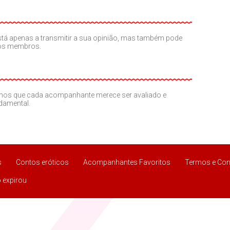
o está apenas a transmitir a sua opinião, mas também pode
ros membros.
amos que cada acompanhante merece ser avaliado e
ndamental.
s
Contos eróticos
Acompanhantes Favoritos
Termos e Con
 expirou