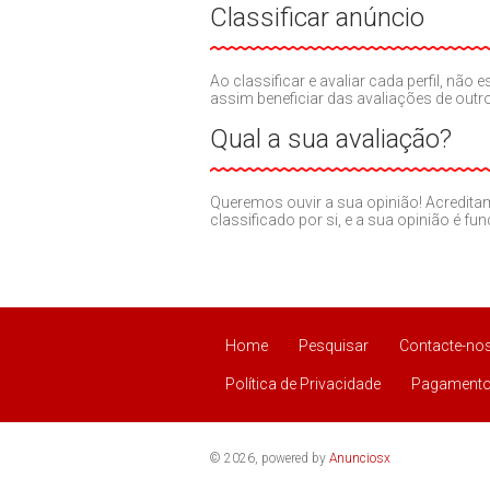
Classificar anúncio
Ao classificar e avaliar cada perfil, nã
assim beneficiar das avaliações de out
Qual a sua avaliação?
Queremos ouvir a sua opinião! Acredit
classificado por si, e a sua opinião é fu
Home
Pesquisar
Contacte-no
Política de Privacidade
Pagamento
© 2026, powered by
Anunciosx