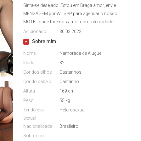
Sinta-se desejado. Estou em Braga amor, envie
MENSAGEM por WTSPP para agendar o nosso
MOTEL onde faremos amor com intensidade.
Adicionado
30.03.2023
Sobre mim
Nome
Namorada de Aluguel
Idade
32
Cor dos olhos
Castanhos
Cor do cabelo
Castanho
Altura
169 cm
Peso
55 kg
Tendência
Heterosexual
sexual
Nacionalidade
Brasileiro
Sobre mim