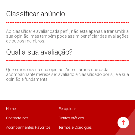
Classificar anúncio
Ao classificar e avaliar cada perfil, não está apenas a transmitir a
sua opinião, mas também pode assim beneficiar das avaliações
de outros membros.
Qual a sua avaliação?
Queremos ouvir a sua opinião! Acreditamos que cada
acompanhante merece ser avaliado e classificado por si, e a sua
opinião é fundamental.
Home
Pesquisar
Contacte-nos
Contos eróticos
Acompanhantes Favoritos
Termos e Condições