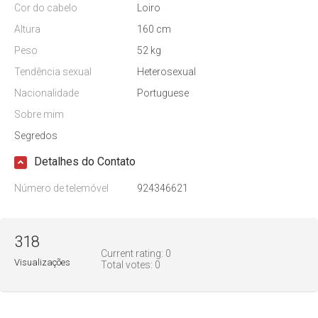
Cor do cabelo
Loiro
Altura
160 cm
Peso
52 kg
Tendência sexual
Heterosexual
Nacionalidade
Portuguese
Sobre mim
Segredos
Detalhes do Contato
Número de telemóvel
924346621
318
Current rating:
0
Visualizações
Total votes:
0