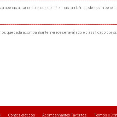
ão está apenas a transmitir a sua opinião, mas também pode assim benef
os que cada acompanhante merece ser avaliado e classificado por si, 
s
Contos eróticos
Acompanhantes Favoritos
Termos e Con