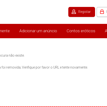
Registar
mente
Adicionar um anúncio
Contos eróticos
A
ocura não existe.
 foi removida; Verifique por favor o URL e tente novamente.