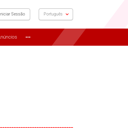
Iniciar Sessão
Português
núncios