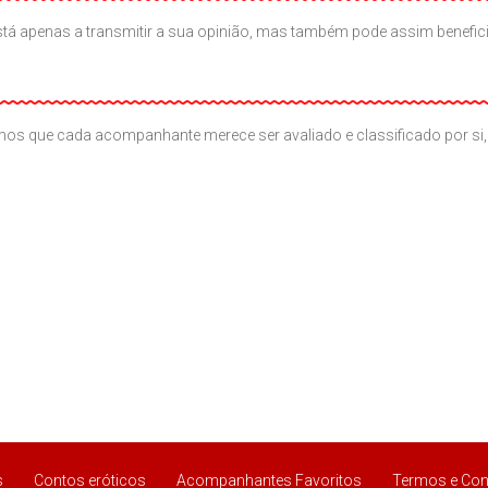
ão está apenas a transmitir a sua opinião, mas também pode assim benef
os que cada acompanhante merece ser avaliado e classificado por si, 
s
Contos eróticos
Acompanhantes Favoritos
Termos e Con