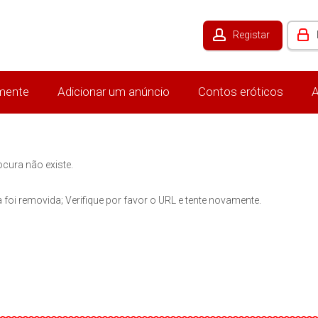
Registar
mente
Adicionar um anúncio
Contos eróticos
A
ocura não existe.
 foi removida; Verifique por favor o URL e tente novamente.