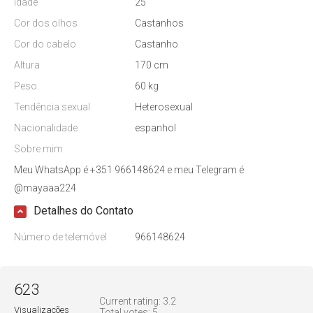
Idade
25
Cor dos olhos
Castanhos
Cor do cabelo
Castanho
Altura
170 cm
Peso
60 kg
Tendência sexual
Heterosexual
Nacionalidade
espanhol
Sobre mim
Meu WhatsApp é +351 966148624 e meu Telegram é
@mayaaa224
Detalhes do Contato
Número de telemóvel
966148624
623
Current rating:
3.2
Visualizações
Total votes:
5