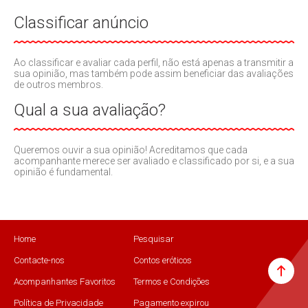
Classificar anúncio
Ao classificar e avaliar cada perfil, não está apenas a transmitir a
sua opinião, mas também pode assim beneficiar das avaliações
de outros membros.
Qual a sua avaliação?
Queremos ouvir a sua opinião! Acreditamos que cada
acompanhante merece ser avaliado e classificado por si, e a sua
opinião é fundamental.
Home
Pesquisar
Contacte-nos
Contos eróticos
Acompanhantes Favoritos
Termos e Condições
Política de Privacidade
Pagamento expirou