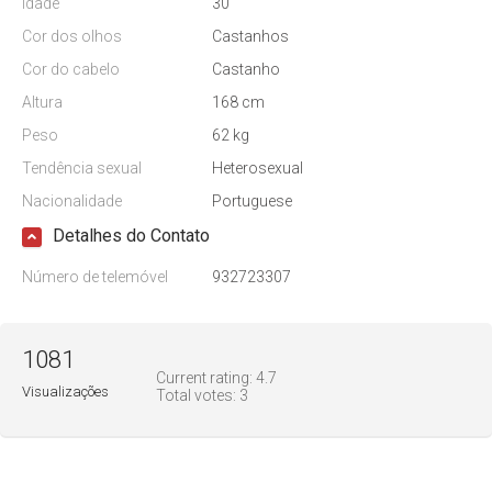
Idade
30
Cor dos olhos
Castanhos
Cor do cabelo
Castanho
Altura
168 cm
Peso
62 kg
Tendência sexual
Heterosexual
Nacionalidade
Portuguese
Detalhes do Contato
Número de telemóvel
932723307
1081
Current rating:
4.7
Visualizações
Total votes:
3