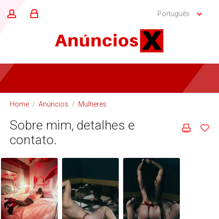
Português
Home
/
Anúncios
/
Mulheres
Sobre mim, detalhes e
contato.