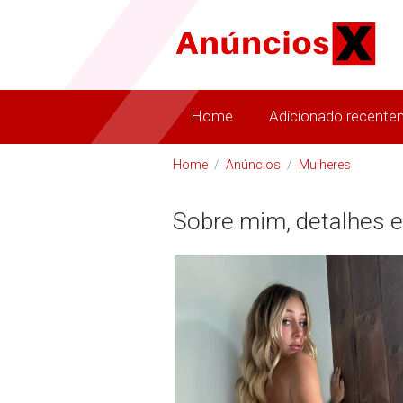
Home
Adicionado recente
Home
/
Anúncios
/
Mulheres
Sobre mim, detalhes e