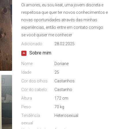
Oi amores, eu sou keat, uma jovem discreta e
respeitosa que quer ter novos conhecimentos e
novas oportunidades através das minhas
experiências, então entre em contato comigo
se você quiser me conhecer
Adicionado
28.02.2025
Sobre mim
Nome
Doriane
Idade
25
Cor dos olhos
Castanhos
Cor do cabelo
Castanho
Altura
172 cm
Peso
70 kg
Tendência
Heterosexual
sexual