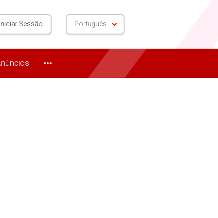
Iniciar Sessão
Português
núncios