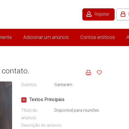
Registar
mente
Adicionar um anúncio
Contos eróticos
A
 contato.
Distritos
Santarém
Textos Principais
Título do
Disponível para reuniões
anúncio
Descrição do anúncio