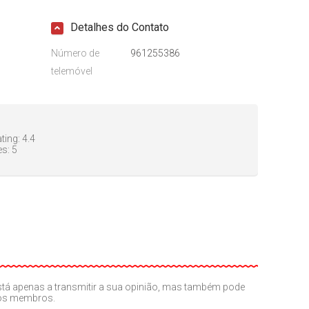
Detalhes do Contato
Número de
961255386
telemóvel
ting:
4.4
es:
5
o está apenas a transmitir a sua opinião, mas também pode
ros membros.