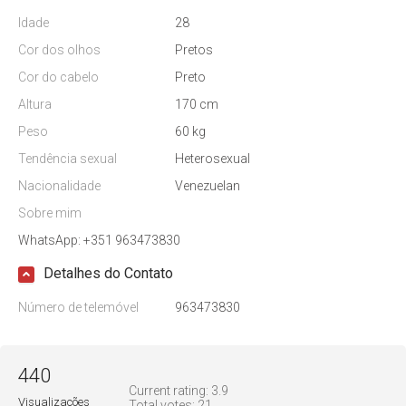
Idade
28
Cor dos olhos
Pretos
Cor do cabelo
Preto
Altura
170 cm
Peso
60 kg
Tendência sexual
Heterosexual
Nacionalidade
Venezuelan
Sobre mim
WhatsApp: +351 963473830
Detalhes do Contato
Número de telemóvel
963473830
440
Current rating:
3.9
Visualizações
Total votes:
21