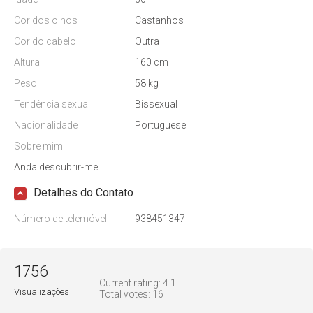
Cor dos olhos
Castanhos
Cor do cabelo
Outra
Altura
160 cm
Peso
58 kg
Tendência sexual
Bissexual
Nacionalidade
Portuguese
Sobre mim
Anda descubrir-me....
Detalhes do Contato
Número de telemóvel
938451347
1756
Current rating:
4.1
Visualizações
Total votes:
16