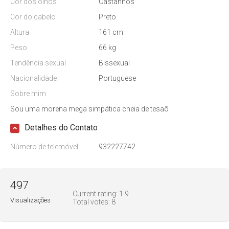
Cor dos olhos
Castanhos
Cor do cabelo
Preto
Altura
161 cm
Peso
66 kg
Tendência sexual
Bissexual
Nacionalidade
Portuguese
Sobre mim
Sou uma morena mega simpática cheia de tesaõ
Detalhes do Contato
Número de telemóvel
932227742
497
Current rating:
1.9
Visualizações
Total votes:
8