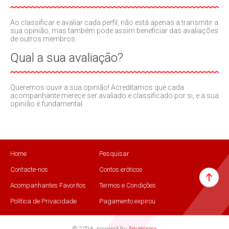
Ao classificar e avaliar cada perfil, não está apenas a transmitir a
sua opinião, mas também pode assim beneficiar das avaliações
de outros membros.
Qual a sua avaliação?
Queremos ouvir a sua opinião! Acreditamos que cada
acompanhante merece ser avaliado e classificado por si, e a sua
opinião é fundamental.
Home
Pesquisar
Contacte-nos
Contos eróticos
Acompanhantes Favoritos
Termos e Condições
Política de Privacidade
Pagamento expirou