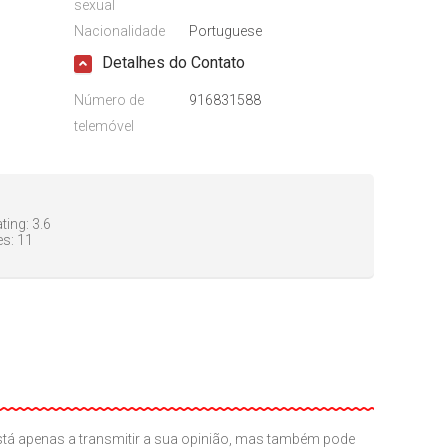
sexual
Nacionalidade
Portuguese
Detalhes do Contato
Número de
916831588
telemóvel
ting:
3.6
es:
11
o está apenas a transmitir a sua opinião, mas também pode