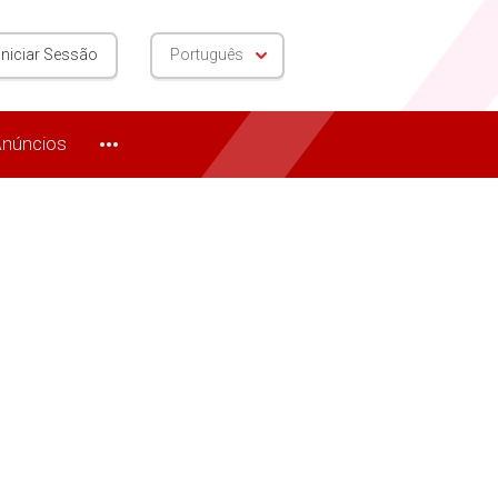
Iniciar Sessão
Português
núncios