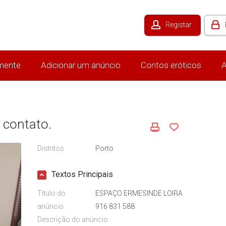
Registar
mente
Adicionar um anúncio
Contos eróticos
A
 contato.
Distritos
Porto
Textos Principais
Título do
ESPAÇO ERMESINDE LOIRA
anúncio
916 831 588
Descrição do anúncio