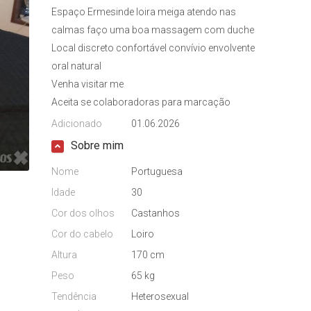
Espaço Ermesinde loira meiga atendo nas
calmas faço uma boa massagem com duche
Local discreto confortável convívio envolvente
oral natural
Venha visitar me
Aceita se colaboradoras para marcação
Adicionado
01.06.2026
Sobre mim
Nome
Portuguesa
Idade
30
Cor dos olhos
Castanhos
Cor do cabelo
Loiro
Altura
170 cm
Peso
65 kg
Tendência
Heterosexual