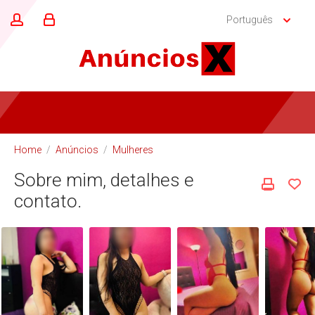
Português
Home
/
Anúncios
/
Mulheres
Sobre mim, detalhes e
contato.