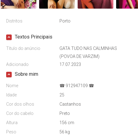
Distritos
Porto
Textos Principais
Título do anúncio
GATA TUDO NAS CALMINHAS
(POVOA DE VARZIM)
Adicionado
17.07.2023
Sobre mim
Nome
☎ 912947109 ☎
Idade
25
Cor dos olhos
Castanhos
Cor do cabelo
Preto
Altura
156 cm
Peso
56 kg