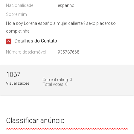
Nacionalidade
espanhol
Sobre mim
Hola soy Lorena española mujer caliente ? sexo placeroso
completinha.
Detalhes do Contato
Número de telemóvel
935787668
1067
Current rating:
0
Visualizações
Total votes:
0
Classificar anúncio