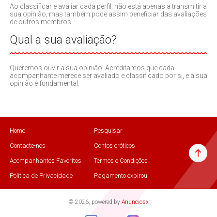
Ao classificar e avaliar cada perfil, não está apenas a transmitir a
sua opinião, mas também pode assim beneficiar das avaliações
de outros membros.
Qual a sua avaliação?
Queremos ouvir a sua opinião! Acreditamos que cada
acompanhante merece ser avaliado e classificado por si, e a sua
opinião é fundamental.
Home
Pesquisar
Contacte-nos
Contos eróticos
Acompanhantes Favoritos
Termos e Condições
Política de Privacidade
Pagamento expirou
© 2026, powered by
Anunciosx