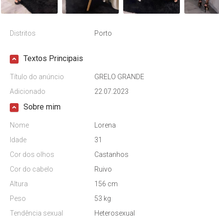
Distritos
Porto
Textos Principais
Título do anúncio
GRELO GRANDE
Adicionado
22.07.2023
Sobre mim
Nome
Lorena
Idade
31
Cor dos olhos
Castanhos
Cor do cabelo
Ruivo
Altura
156 cm
Peso
53 kg
Tendência sexual
Heterosexual