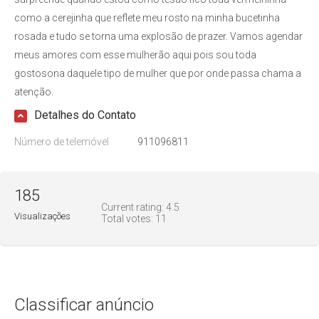
como a cerejinha que reflete meu rosto na minha bucetinha
rosada e tudo se torna uma explosão de prazer. Vamos agendar
meus amores com esse mulherão aqui pois sou toda
gostosona daquele tipo de mulher que por onde passa chama a
atenção.
Detalhes do Contato
Número de telemóvel
911096811
185
Current rating:
4.5
Visualizações
Total votes:
11
Classificar anúncio