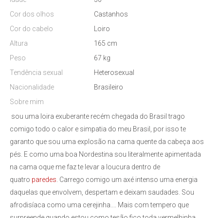
Cor dos olhos
Castanhos
Cor do cabelo
Loiro
Altura
165 cm
Peso
67 kg
Tendência sexual
Heterosexual
Nacionalidade
Brasileiro
Sobre mim
sou uma loira exuberante recém chegada do Brasil trago
comigo todo o calor e simpatia do meu Brasil, por isso te
garanto que sou uma explosão na cama quente da cabeça aos
pés. E como uma boa Nordestina sou literalmente apimentada
na cama oque me faz te levar a loucura dentro de
quatro
paredes
. Carrego comigo um axé intenso uma energia
daquelas que envolvem, despertam e deixam saudades. Sou
afrodisíaca como uma cerejinha.... Mais com tempero que
surpreende quando estou como tesão fico toda vermelhinha