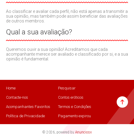
Ao classificar e avaliar cada perfil, não está apenas a transmitir a
sua opinião, mas também pode assim beneficiar das avaliações
de outros membros.
Qual a sua avaliação?
Queremos ouvir a sua opinião! Acreditamos que cada
acompanhante merece ser avaliado e classificado por si, e a sua
opinião é fundamental.
Home
Pesquisar
Contacte-nos
Contos eróticos
Acompanhantes Favoritos
Termos e Condições
Política de Privacidade
Pagamento expirou
© 2026, powered by
Anunciosx