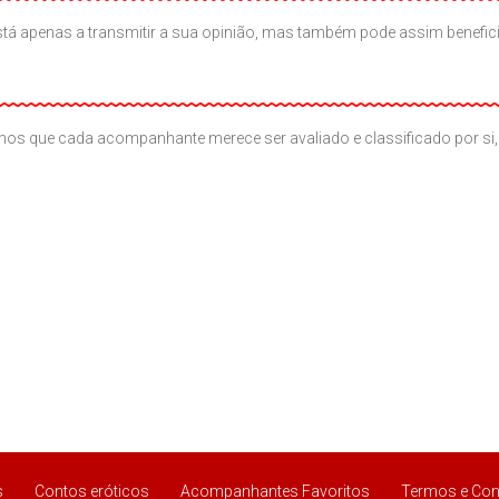
ão está apenas a transmitir a sua opinião, mas também pode assim benef
os que cada acompanhante merece ser avaliado e classificado por si, 
s
Contos eróticos
Acompanhantes Favoritos
Termos e Con