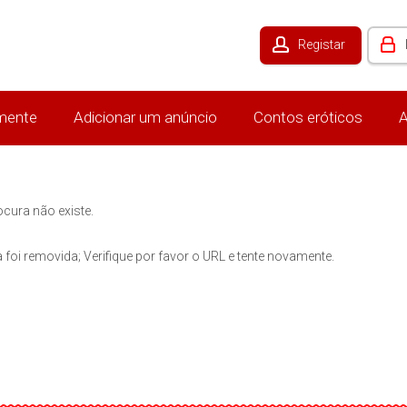
Registar
mente
Adicionar um anúncio
Contos eróticos
A
ocura não existe.
 foi removida; Verifique por favor o URL e tente novamente.