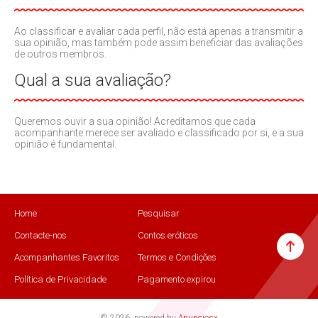
Ao classificar e avaliar cada perfil, não está apenas a transmitir a
sua opinião, mas também pode assim beneficiar das avaliações
de outros membros.
Qual a sua avaliação?
Queremos ouvir a sua opinião! Acreditamos que cada
acompanhante merece ser avaliado e classificado por si, e a sua
opinião é fundamental.
Home
Pesquisar
Contacte-nos
Contos eróticos
Acompanhantes Favoritos
Termos e Condições
Política de Privacidade
Pagamento expirou