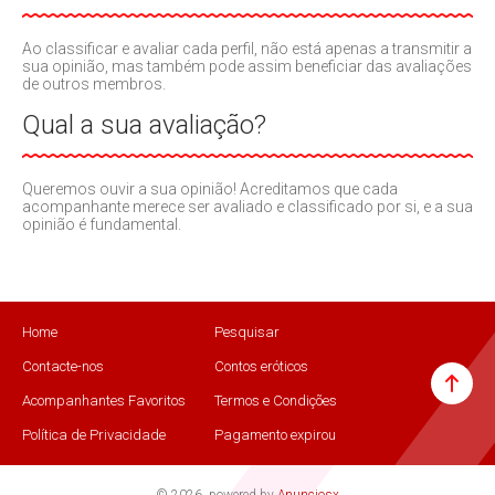
Ao classificar e avaliar cada perfil, não está apenas a transmitir a
sua opinião, mas também pode assim beneficiar das avaliações
de outros membros.
Qual a sua avaliação?
Queremos ouvir a sua opinião! Acreditamos que cada
acompanhante merece ser avaliado e classificado por si, e a sua
opinião é fundamental.
Home
Pesquisar
Contacte-nos
Contos eróticos
Acompanhantes Favoritos
Termos e Condições
Política de Privacidade
Pagamento expirou