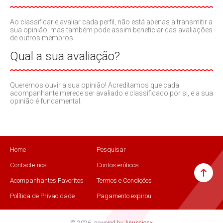
Ao classificar e avaliar cada perfil, não está apenas a transmitir a
sua opinião, mas também pode assim beneficiar das avaliações
de outros membros.
Qual a sua avaliação?
Queremos ouvir a sua opinião! Acreditamos que cada
acompanhante merece ser avaliado e classificado por si, e a sua
opinião é fundamental.
Home
Pesquisar
Contacte-nos
Contos eróticos
Acompanhantes Favoritos
Termos e Condições
Política de Privacidade
Pagamento expirou