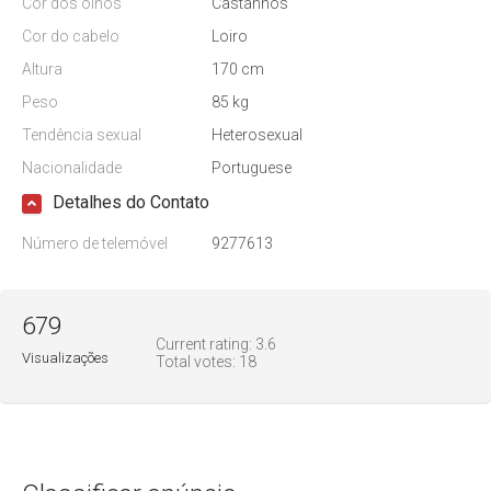
Cor dos olhos
Castanhos
Cor do cabelo
Loiro
Altura
170 cm
Peso
85 kg
Tendência sexual
Heterosexual
Nacionalidade
Portuguese
Detalhes do Contato
Número de telemóvel
9277613
679
Current rating:
3.6
Visualizações
Total votes:
18