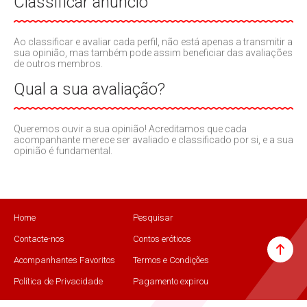
Classificar anúncio
Ao classificar e avaliar cada perfil, não está apenas a transmitir a
sua opinião, mas também pode assim beneficiar das avaliações
de outros membros.
Qual a sua avaliação?
Queremos ouvir a sua opinião! Acreditamos que cada
acompanhante merece ser avaliado e classificado por si, e a sua
opinião é fundamental.
Home
Pesquisar
Contacte-nos
Contos eróticos
Acompanhantes Favoritos
Termos e Condições
Política de Privacidade
Pagamento expirou