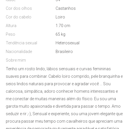
Cor dos olhos
Castanhos
Cor do cabelo
Loiro
Altura
1.70 cm
Peso
65 kg
Tendência sexual
Heterosexual
Nacionalidade
Brasileiro
Sobre mim
Tenho um rosto lindo, lábios sensuais e curvas femininas
suaves para combinar. Cabelo loiro comprido, pele branquinha e
seios lindos naturais para provocar e agradar você ... Sou
calorosa, simpática, adoro conhecer homens interessantes e
me conectar de muitas maneiras além do físico. Eu sou uma
garota muito apaixonada e divertida para passar o tempo. Amo
seduzir e rir ;-), Sensual e experiente, sou uma jovem elegante que
procura passar meu tempo com cavalheiros que apreciam uma
experiência de namorada mutuamente agradável e satisfatória.