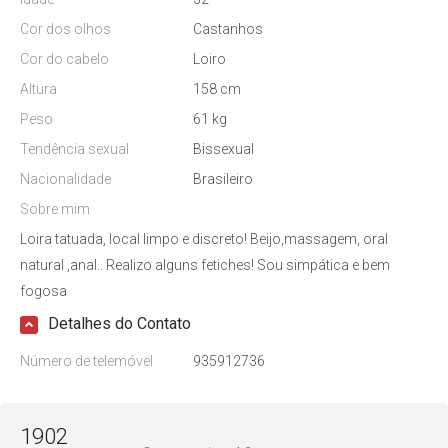
Cor dos olhos
Castanhos
Cor do cabelo
Loiro
Altura
158 cm
Peso
61 kg
Tendência sexual
Bissexual
Nacionalidade
Brasileiro
Sobre mim
Loira tatuada, local limpo e discreto! Beijo,massagem, oral
natural ,anal.. Realizo alguns fetiches! Sou simpática e bem
fogosa
Detalhes do Contato
Número de telemóvel
935912736
1902