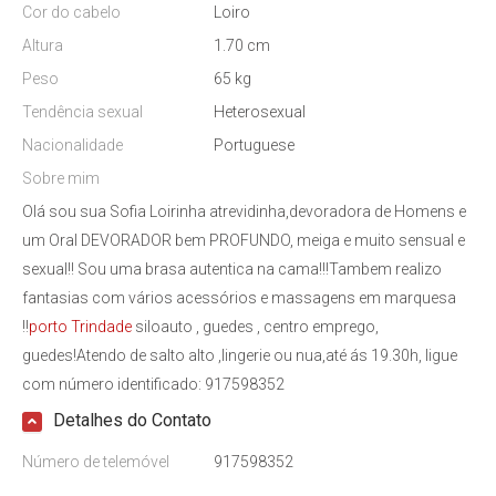
Cor do cabelo
Loiro
Altura
1.70 cm
Peso
65 kg
Tendência sexual
Heterosexual
Nacionalidade
Portuguese
Sobre mim
Olá sou sua Sofia Loirinha atrevidinha,devoradora de Homens e
um Oral DEVORADOR bem PROFUNDO, meiga e muito sensual e
sexual!! Sou uma brasa autentica na cama!!!Tambem realizo
fantasias com vários acessórios e massagens em marquesa
!!
porto
Trindade
siloauto , guedes , centro emprego,
guedes!Atendo de salto alto ,lingerie ou nua,até ás 19.30h, ligue
com número identificado: 917598352
Detalhes do Contato
Número de telemóvel
917598352