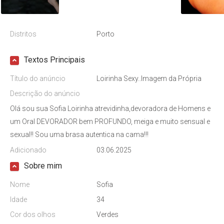
Distritos
Porto
Textos Principais
Título do anúncio
Loirinha Sexy..Imagem da Própria
Descrição do anúncio
Olá sou sua Sofia Loirinha atrevidinha,devoradora de Homens e
um Oral DEVORADOR bem PROFUNDO, meiga e muito sensual e
sexual!! Sou uma brasa autentica na cama!!!
Adicionado
03.06.2025
Sobre mim
Nome
Sofia
Idade
34
Cor dos olhos
Verdes