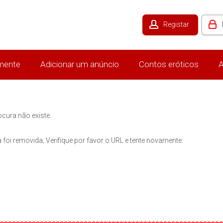
Registar
mente
Adicionar um anúncio
Contos eróticos
A
ocura não existe.
 foi removida; Verifique por favor o URL e tente novamente.