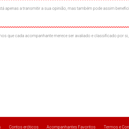
ão está apenas a transmitir a sua opinião, mas também pode assim benef
os que cada acompanhante merece ser avaliado e classificado por si, 
s
Contos eróticos
Acompanhantes Favoritos
Termos e Con