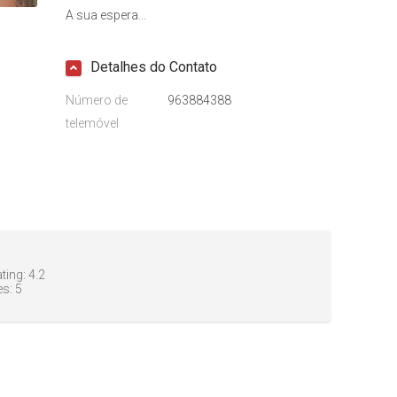
A sua espera...
Detalhes do Contato
Número de
963884388
telemóvel
ting:
4.2
es:
5