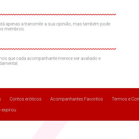
o está apenas a transmitir a sua opinião, mas também pode
ros membros.
amos que cada acompanhante merece ser avaliado e
ndamental.
s
Contos eróticos
Acompanhantes Favoritos
Termos e Con
 expirou