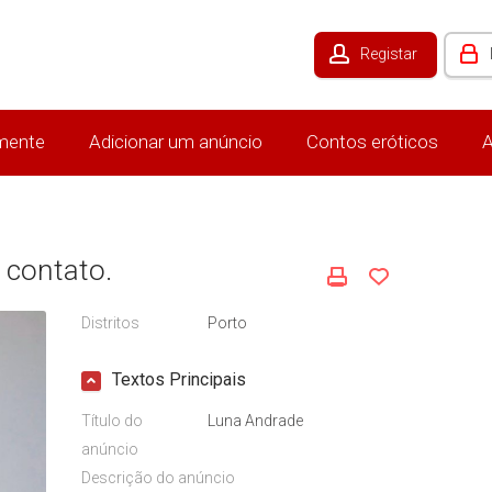
Registar
mente
Adicionar um anúncio
Contos eróticos
A
 contato.
Distritos
Porto
Textos Principais
Título do
Luna Andrade
anúncio
Descrição do anúncio