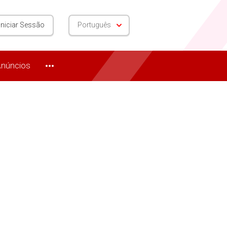
Iniciar Sessão
Português
núncios