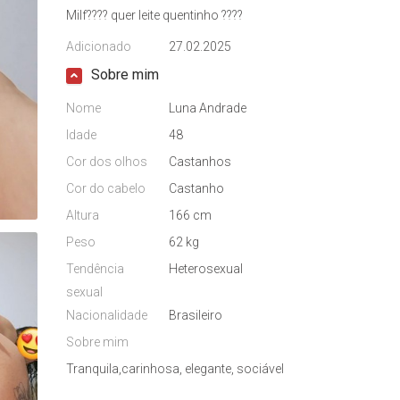
Milf???? quer leite quentinho ????
Adicionado
27.02.2025
Sobre mim
Nome
Luna Andrade
Idade
48
Cor dos olhos
Castanhos
Cor do cabelo
Castanho
Altura
166 cm
Peso
62 kg
Tendência
Heterosexual
sexual
Nacionalidade
Brasileiro
Sobre mim
Tranquila,carinhosa, elegante, sociável