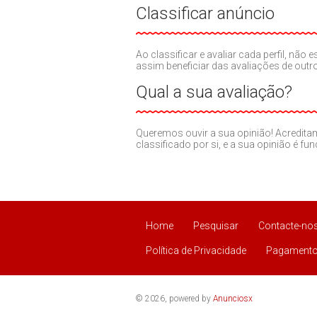
Classificar anúncio
Ao classificar e avaliar cada perfil, nã
assim beneficiar das avaliações de out
Qual a sua avaliação?
Queremos ouvir a sua opinião! Acredit
classificado por si, e a sua opinião é fu
Home
Pesquisar
Contacte-no
Política de Privacidade
Pagamento
© 2026, powered by
Anunciosx