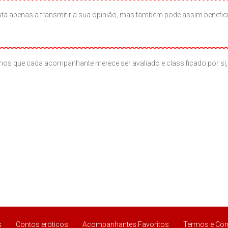
ão está apenas a transmitir a sua opinião, mas também pode assim benef
os que cada acompanhante merece ser avaliado e classificado por si, 
s
Contos eróticos
Acompanhantes Favoritos
Termos e Con