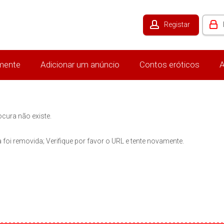
Registar
mente
Adicionar um anúncio
Contos eróticos
A
ocura não existe.
 foi removida; Verifique por favor o URL e tente novamente.