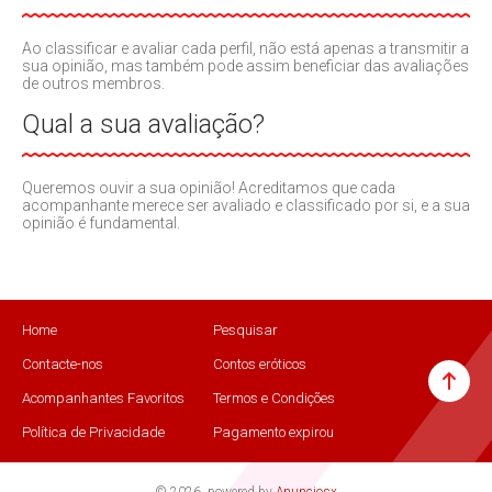
Ao classificar e avaliar cada perfil, não está apenas a transmitir a
sua opinião, mas também pode assim beneficiar das avaliações
de outros membros.
Qual a sua avaliação?
Queremos ouvir a sua opinião! Acreditamos que cada
acompanhante merece ser avaliado e classificado por si, e a sua
opinião é fundamental.
Home
Pesquisar
Contacte-nos
Contos eróticos
Acompanhantes Favoritos
Termos e Condições
Política de Privacidade
Pagamento expirou