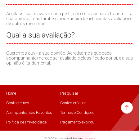
Ao classificar e avaliar cada perfil, não está apenas a transmitir a
sua opinião, mas também pode assim beneficiar das avaliações
de outros membros.
Qual a sua avaliação?
Queremos ouvir a sua opinião! Acreditamos que cada
acompanhante merece ser avaliado e classificado por si, e a sua
opinião é fundamental.
Home
Pesquisar
Contacte-nos
Contos eróticos
Acompanhantes Favoritos
Termos e Condições
Política de Privacidade
Pagamento expirou