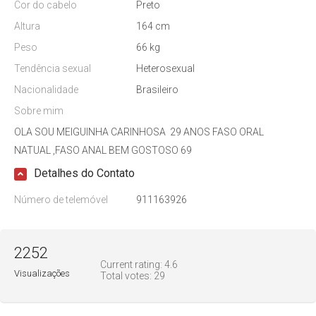
Cor do cabelo
Preto
Altura
164 cm
Peso
66 kg
Tendência sexual
Heterosexual
Nacionalidade
Brasileiro
Sobre mim
OLA SOU MEIGUINHA CARINHOSA 29 ANOS FASO ORAL
NATUAL ,FASO ANAL BEM GOSTOSO 69
Detalhes do Contato
Número de telemóvel
911163926
2252
Current rating:
4.6
Visualizações
Total votes:
29