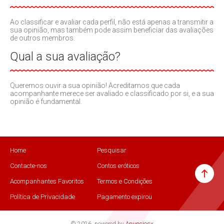
Ao classificar e avaliar cada perfil, não está apenas a transmitir a
sua opinião, mas também pode assim beneficiar das avaliações
de outros membros.
Qual a sua avaliação?
Queremos ouvir a sua opinião! Acreditamos que cada
acompanhante merece ser avaliado e classificado por si, e a sua
opinião é fundamental.
Home
Pesquisar
Contacte-nos
Contos eróticos
Acompanhantes Favoritos
Termos e Condições
Política de Privacidade
Pagamento expirou