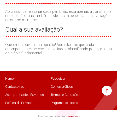
Ao classificar e avaliar cada perfil, não está apenas a transmitir a
sua opinião, mas também pode assim beneficiar das avaliações
de outros membros.
Qual a sua avaliação?
Queremos ouvir a sua opinião! Acreditamos que cada
acompanhante merece ser avaliado e classificado por si, e a sua
opinião é fundamental.
Home
Pesquisar
Contacte-nos
Contos eróticos
Acompanhantes Favoritos
Termos e Condições
Política de Privacidade
Pagamento expirou