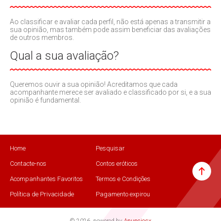
Ao classificar e avaliar cada perfil, não está apenas a transmitir a
sua opinião, mas também pode assim beneficiar das avaliações
de outros membros.
Qual a sua avaliação?
Queremos ouvir a sua opinião! Acreditamos que cada
acompanhante merece ser avaliado e classificado por si, e a sua
opinião é fundamental.
Home
Pesquisar
Contacte-nos
Contos eróticos
Acompanhantes Favoritos
Termos e Condições
Política de Privacidade
Pagamento expirou