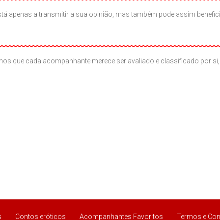
ão está apenas a transmitir a sua opinião, mas também pode assim benef
os que cada acompanhante merece ser avaliado e classificado por si, 
s
Contos eróticos
Acompanhantes Favoritos
Termos e Con