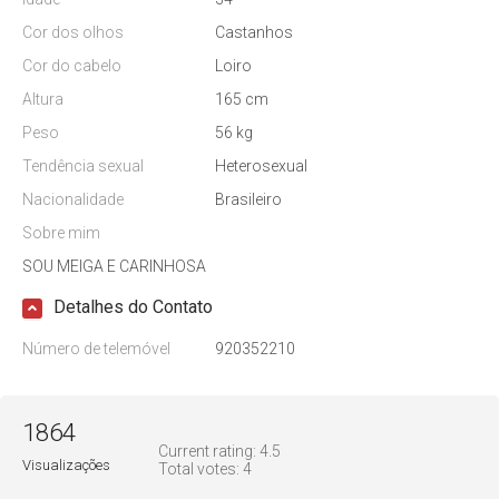
Cor dos olhos
Castanhos
Cor do cabelo
Loiro
Altura
165 cm
Peso
56 kg
Tendência sexual
Heterosexual
Nacionalidade
Brasileiro
Sobre mim
SOU MEIGA E CARINHOSA
Detalhes do Contato
Número de telemóvel
920352210
1864
Current rating:
4.5
Visualizações
Total votes:
4